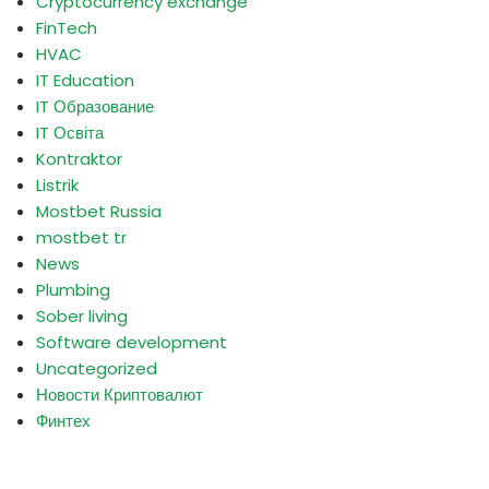
Cryptocurrency exchange
FinTech
HVAC
IT Education
IT Образование
IT Освіта
Kontraktor
Listrik
Mostbet Russia
mostbet tr
News
Plumbing
Sober living
Software development
Uncategorized
Новости Криптовалют
Финтех