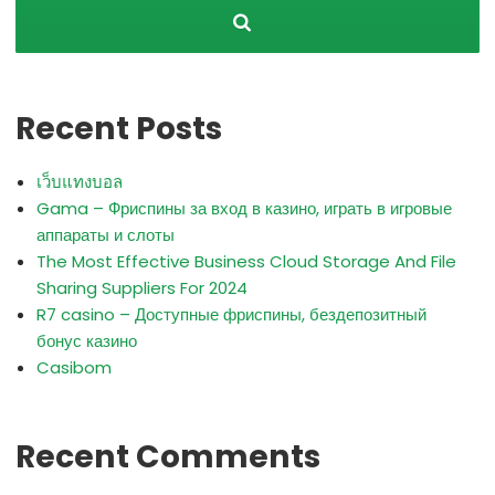
Recent Posts
เว็บแทงบอล
Gama – Фриспины за вход в казино, играть в игровые
аппараты и слоты
The Most Effective Business Cloud Storage And File
Sharing Suppliers For 2024
R7 casino – Доступные фриспины, бездепозитный
бонус казино
Casibom
Recent Comments