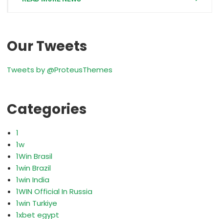
Our Tweets
Tweets by @ProteusThemes
Categories
1
1w
1Win Brasil
1win Brazil
1win India
1WIN Official In Russia
1win Turkiye
1xbet egypt