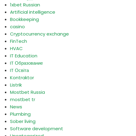
1xbet Russian
Artificial intelligence
Bookkeeping
casino
Cryptocurrency exchange
FinTech
HVAC
IT Education
IT Образование
IT Освіта
Kontraktor
Listrik
Mostbet Russia
mostbet tr
News
Plumbing
Sober living
Software development
Uncategorized