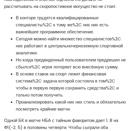
рассчитывать на скоропостижное могущество не стоит.
В конторе трудятся квалифицированные
специалисты%2C к тому же%2C них них есть
важнейшее программное обеспечение.
Сегодня можно найти множество специалистов%2C
них работают в центральночерноземную спортивной
аналитики.
Но когда предвиденный пользователем предрешил не
сбылся%2C игрок потеряет всю внесённую сумму.
В основе ставок на спорт лежит финансовая
система%2C задача которой состояла в том%2C
чтобы в первую первую сохранить средства%2C и
только потом получить.
Проанализировать какой них них стиль и обязательно
посмотреть крайние матчи.
Одной БК в матче НБА с тайным фаворитом дает 1. 8 на
Ф1(-2. 5) в половины четверти. Чтобы сыграли оба