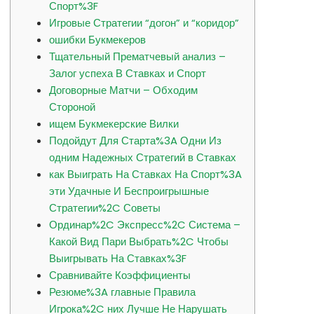
Спорт%3F
Игровые Стратегии “догон” и “коридор”
ошибки Букмекеров
Тщательный Прематчевый анализ –
Залог успеха В Ставках и Спорт
Договорные Матчи – Обходим
Стороной
ищем Букмекерские Вилки
Подойдут Для Старта%3A Одни Из
одним Надежных Стратегий в Ставках
как Выиграть На Ставках На Спорт%3A
эти Удачные И Беспроигрышные
Стратегии%2C Советы
Ординар%2C Экспресс%2C Система –
Какой Вид Пари Выбрать%2C Чтобы
Выигрывать На Ставках%3F
Сравнивайте Коэффициенты
Резюме%3A главные Правила
Игрока%2C них Лучше Не Нарушать