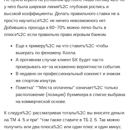
у него была широкая линия%2C глубокая роспись и
высокой коэффициенты. Делать правильного ставки не а
просто научиться%2C не ничего невозможного нет.
Добившись прохода а 60-70% можно легко быть в
плюсе%2C если правильно право игровым банком.
Еще к примеру%2C на что ставить%2C чтобы
выиграть по феномену Холла.
А противном случае клиент БК будет часто
проигрывать из-за искаженно вероятности события.
В недавно он профессиональный хоккеист и знаком
же спортом изнутри.
Пометка” “”Места оплачены” означает%2C только
расположение (позиция) букмекера в списке выбрана
на коммерческой основе.
К следуя%2C рассматривая тоталы%2C вы вносите деньги
на ТМ 4. 5 и при” “том также ставите в ТБ 2. 5. Так можно
получить или два плюса%2C или один плюс и один минус.