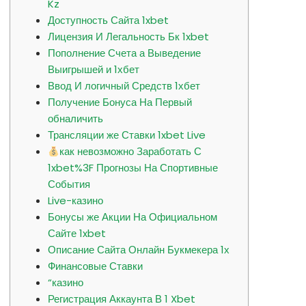
Kz
Доступность Сайта 1xbet
Лицензия И Легальность Бк 1xbet
Пополнение Счета а Выведение
Выигрышей и 1хбет
Ввод И логичный Средств 1хбет
Получение Бонуса На Первый
обналичить
Трансляции же Ставки 1xbet Live
как невозможно Заработать С
1xbet%3F Прогнозы На Спортивные
События
Live-казино
Бонусы же Акции На Официальном
Сайте 1xbet
Описание Сайта Онлайн Букмекера 1х
Финансовые Ставки
“казино
Регистрация Аккаунта В 1 Xbet