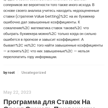
соперников же вероятности того также иного исхода. В
основе своего анализа учитесь находить недооцененные
ставки (стратегия Value betting)%2C на их букмекер
ошибочно дал завышенные коэффициенты. К
сожалению%2C математика ставок такова%2C что
обыграть букмекера можно%2C только когда он сильно
ошибется в прогнозе и завысит коэффициент. А
бывает%2C но%2C того найти завышенные коэффициенты
— и понять%2C что них завышенные%2C — нельзя
перелопатить гору информации.
by root
Uncategorized
May 22, 2023
Программа для Ставок На