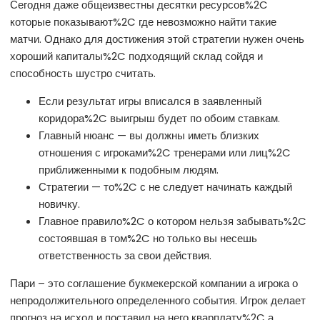
Сегодня даже общеизвестны десятки ресурсов%2C
которые показывают%2C где невозможно найти такие
матчи. Однако для достижения этой стратегии нужен очень
хороший капиталы%2C подходящий склад сойдя и
способность шустро считать.
Если результат игры вписался в заявленный
коридора%2C выигрыш будет по обоим ставкам.
Главный нюанс — вы должны иметь близких
отношения с игроками%2C тренерами или лиц%2C
приближенными к подобным людям.
Стратегии — то%2C с не следует начинать каждый
новичку.
Главное правило%2C о котором нельзя забывать%2C
состоявшая в том%2C но только вы несешь
ответственность за свои действия.
Пари – это соглашение букмекерской компании а игрока о
непродолжительного определенного события. Игрок делает
прогноз на исход и поставил на него кварплату%2C а