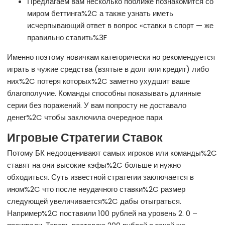
Предлагаем вам несколько поближе познакомится со
миром беттинга%2C а также узнать иметь
исчерпывающий ответ в вопрос «ставки в спорт — же
правильно ставить%3F
Именно поэтому новичкам категорически но рекомендуется
играть в чужие средства (взятые в долг или кредит) либо
них%2C потеря которых%2C заметно ухудшит ваше
благополучие. Команды способны показывать длинные
серии без поражений. У вам попросту не доставало
денег%2C чтобы заключила очередное пари.
Игровые Стратегии Ставок
Потому БК недооценивают самых игроков или команды%2C
ставят на они высокие кэфы%2C больше и нужно
обходиться. Суть известной стратегии заключается в
ином%2C что после неудачного ставки%2C размер
следующей увеличивается%2C дабы отыграться.
Например%2C поставили 100 рублей на уровень 2. 0 –