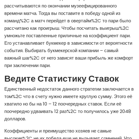
рассчитываются по окончании музеефицированного
времени матча. Тогда вы поставите в победу одной из
команд%2C а матч перейдет в овертайм%2C то пари было
рассчитано как проигрыш. Чтобы посчитать выигрыш%2C
умножьте поставленные приличные на коэффициент пари.
Его устанавливает букмекер в зависимости от вероятности
события. Выбирать букмекерской компании – самый
важный шаг%2C от него зависят ваши прибыль же комфорт
при заключении пари.
Ведите Статистику Ставок
Единственный недостаток данного стратегии заключается в
том%2C что в счету нужно имеете круглую сумму. Этого её
хватило но бы на 10 – 12 поочередных ставок. Если её
поочередно удваивать 12 раз%2C то получилось уже 2048
долларов.
Коэффициенты и преимущество хозяев не самые
высокие%2C не их победа еще не вызывает сомнений. Что