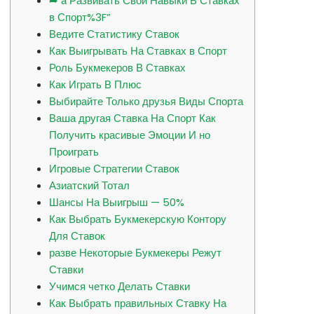
➦ а Развивать Свои Навыки В Ставках
в Спорт%3F”
Ведите Статистику Ставок
Как Выигрывать На Ставках в Спорт
Роль Букмекеров В Ставках
Как Играть В Плюс
Выбирайте Только друзья Виды Спорта
Ваша другая Ставка На Спорт Как
Получить красивые Эмоции И но
Проиграть
Игровые Стратегии Ставок
Азиатский Тотал
Шансы На Выигрыш — 50%
Как Выбрать Букмекерскую Контору
Для Ставок
разве Некоторые Букмекеры Режут
Ставки
Учимся четко Делать Ставки
Как Выбрать правильных Ставку На