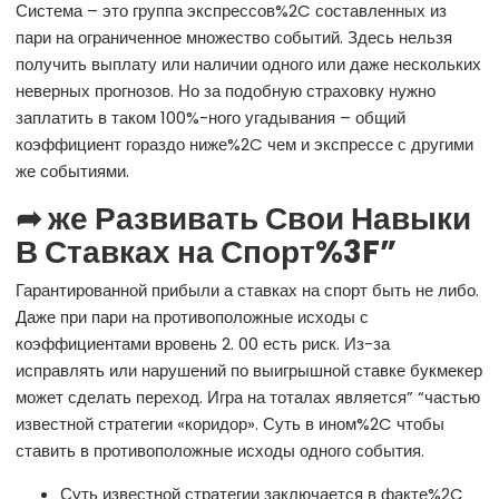
Система – это группа экспрессов%2C составленных из
пари на ограниченное множество событий. Здесь нельзя
получить выплату или наличии одного или даже нескольких
неверных прогнозов. Но за подобную страховку нужно
заплатить в таком 100%-ного угадывания – общий
коэффициент гораздо ниже%2C чем и экспрессе с другими
же событиями.
➦ же Развивать Свои Навыки
В Ставках на Спорт%3F”
Гарантированной прибыли а ставках на спорт быть не либо.
Даже при пари на противоположные исходы с
коэффициентами вровень 2. 00 есть риск. Из-за
исправлять или нарушений по выигрышной ставке букмекер
может сделать переход. Игра на тоталах является” “частью
известной стратегии «коридор». Суть в ином%2C чтобы
ставить в противоположные исходы одного события.
Суть известной стратегии заключается в факте%2C