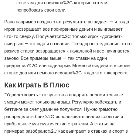
советам для новичков%2C которые хотели
попробовать свои воли.
Рано например поздно этот результате выпадает — и тогда
игрок возвращает все проигранные деньги и выигрывает
что-то сверху. Получается%2C только игрок «догоняет»
выигрыш — отсюда и название. Псевдорасследование этого
размер ставки возвращается к начальной и все начинается
заново. Все примеры выше — так ставки на один
предрешил%2C или «одинары». Можно объединить в своей
ставке два или немного исходов%2C тогда это «экспресс».
Как Играть В Плюс
“Удовлетворить это чувство а подарить положительные
эмоции может только выигрыш. Регулярно побеждать и
беттинге за счет удачи не получится. Нужно грамотно
распределять банк%2C использовать анализ событий и
прибыльные математические стратегии. А статье на
примерах разобрано%2C как выиграют в ставках и спорт в