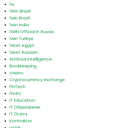
1w
1Win Brasil
1win Brazil
1win India
1WIN Official In Russia
1win Turkiye
1xbet egypt
1xbet Russian
Artificial intelligence
Bookkeeping
casino
Cryptocurrency exchange
FinTech
HVAC
IT Education
IT Образование
IT Освіта
Kontraktor
Listrik