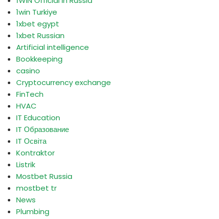
1WIN Official In Russia
1win Turkiye
1xbet egypt
1xbet Russian
Artificial intelligence
Bookkeeping
casino
Cryptocurrency exchange
FinTech
HVAC
IT Education
IT Образование
IT Освіта
Kontraktor
Listrik
Mostbet Russia
mostbet tr
News
Plumbing