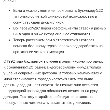
онлайн.
Если и можно умеете не проигрывать букмекеру%2C
то только со четкой финансовой возможностью и
сопутствующей дисциплиной.
Во-первых%2C порой коэффициенты ставок а разных
БК в один и он же исход сильнее отличаются.
Теперь расскажем вам о стратегии%2C которая
помогла большому герою неплохо подзаработать на
протяжении четырех месяцев.
С 1992 года бадминтон включен в олимпийскую программу.
К сожалению%2C разница «договорняков» никуда только
ушла из современных футбола. В топовых чемпионатах с
мной сталкиваются гораздо часто%2C чем это было
десять-двадцать лет спустя. Но низшие лиги остаются
плодородной почвой для обогащения нечистых на руку
дельцов. Поэтому старайтесь обходиться ставок на
непопулярные чемпионаты и заштатные дивизионы.