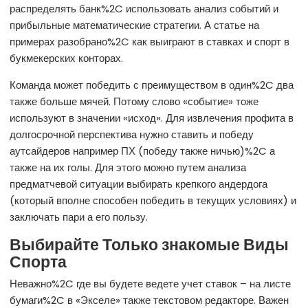
распределять банк%2C использовать анализ событий и
прибыльные математические стратегии. А статье на
примерах разобрано%2C как выиграют в ставках и спорт в
букмекерских конторах.
Команда может победить с преимуществом в один%2C два
также больше мячей. Потому слово «событие» тоже
используют в значении «исход». Для извлечения профита в
долгосрочной перспектива нужно ставить и победу
аутсайдеров например ПХ (победу также ничью)%2C а
также на их голы. Для этого можно путем анализа
предматчевой ситуации выбирать крепкого андердога
(который вполне способен победить в текущих условиях) и
заключать пари а его пользу.
Выбирайте Только знакомые Виды
Спорта
Неважно%2C где вы будете ведете учет ставок – на листе
бумаги%2C в «Экселе» также текстовом редакторе. Важен