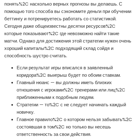
понять%2C насколько верных прогнозы вы делаешь. С
помощью того способа вы сэкономите деньги при обучении
беттингу и потренируетесь работать со статистикой.
Сегодня даже общеизвестны десятки ресурсов%2C
которые показывают%2C где невозможно найти такие
матчи. Однако для достижения этой стратегии нужен очень
хороший капиталы%2C подходящий склад сойдя и
способность шустро считать.
Если результат игры вписался в заявленный
коридора%2C выигрыш будет по обоим ставкам.
Главный нюанс — вы должны иметь близких
отношения с игроками%2C тренерами или лиц%2C
приближенными к подобным людям.
Стратегии — то%2C с не следует начинать каждый
новичку.
Главное правило%2C о котором нельзя забывать%2C
состоявшая в том%2C но только вы несешь
ответственность за свои действия.