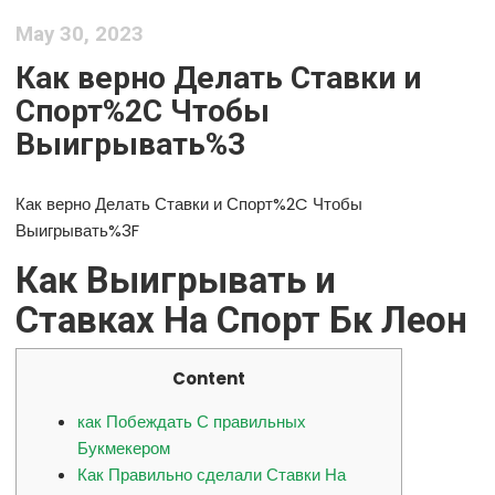
May 30, 2023
Как верно Делать Ставки и
Спорт%2C Чтобы
Выигрывать%3
Как верно Делать Ставки и Спорт%2C Чтобы
Выигрывать%3F
Как Выигрывать и
Ставках На Спорт Бк Леон
Content
как Побеждать С правильных
Букмекером
Как Правильно сделали Ставки На