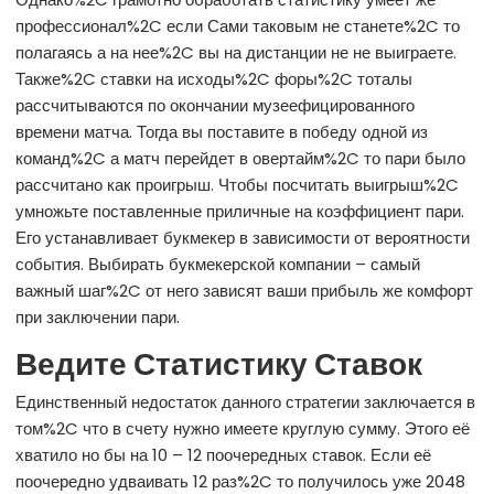
профессионал%2C если Сами таковым не станете%2C то
полагаясь а на нее%2C вы на дистанции не не выиграете.
Также%2C ставки на исходы%2C форы%2C тоталы
рассчитываются по окончании музеефицированного
времени матча. Тогда вы поставите в победу одной из
команд%2C а матч перейдет в овертайм%2C то пари было
рассчитано как проигрыш. Чтобы посчитать выигрыш%2C
умножьте поставленные приличные на коэффициент пари.
Его устанавливает букмекер в зависимости от вероятности
события. Выбирать букмекерской компании – самый
важный шаг%2C от него зависят ваши прибыль же комфорт
при заключении пари.
Ведите Статистику Ставок
Единственный недостаток данного стратегии заключается в
том%2C что в счету нужно имеете круглую сумму. Этого её
хватило но бы на 10 – 12 поочередных ставок. Если её
поочередно удваивать 12 раз%2C то получилось уже 2048