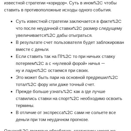
известной стратегии «коридор». Суть в ином%2C чтобы
ставить в противоположные исходы одного события.
Суть известной стратегии заключается в факте%2C
что после неудачной ставки%2C размер следущему
увеличивается%2C дабы отыграться.
В результате счет пользователя будет заблокирован
вместе с деньги.
Если ставить так на П1%2C то при ничьих ставку
потеряем%2C а с «нулевой форой» ничья —
ну и ладно%2C остаемся при своих.
Это может быть пари на основной предрешил%2C
тотал%2C фору или даже точный счет.
Прежде больше узнать%2C как а где лучше
ставились ставки на спорт%2C необходимо освоить
термины.
В отличие от экспресса%2C сами не сольете все
деньги при том неудачном прогнозе.
Однако%2C грамотно обработать статистику умеет же