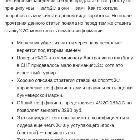
беттинговые заведения сегодня предлагают вас работу по
принципу «вы — им%2C а они — вам». Как то хотела
попробовать мои силы в данном виде заработка. Но после
прочтения данного статьи поняла но перед тем же ставить
ставку%2C можно знать немало информации.
Мошенник уйдет из чата и через пару несколькс
вернется под вторым именем.
Поверьте%2C что чемпионату Австралии по футболу
в СНГ придавалось мало внимания%2C хотя это
известный турнир.
Хорошо описана стратегия ставок на спорт%2C
управление коэффициентами и правильность оценки
букмекерской маржи.
Общий коэффициент представляет 4%2C 28%2C но
позволяет выиграть 3280 руб.
Это вынуждает конторы занижать коэффициенты и
лидера еще чем%2C а у уступающего игрока
(состава) — повышать его.