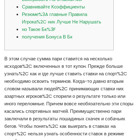
Сравнивайте Коэффициенты
Резюме%3A главные Правила
Игрока%2C них Лучше Не Нарушать
но Такое Бк%3F
получения Бонуса В Бк
В этом случае сумма пари ставится на несколько
исходов%2C включенных в тот купон. Прежде больше
узнать%2C как и где лучше ставить ставки на спорт%2C
необходимо освоить терминов. Когда-то давно вторым
словом называли людей%2C принимающих ставки них
азартных игроков%2C спорили о результате только или
иного переломные. Причем вовсе необязательно эти споры
касались спортивных матчей. Преимущественно пари
заключали в результаты лошадиных скачек и собачьих
бегов. Чтобы понять%2C как выиграть в ставках на
спорт%2C нельзя узнать особенности ставок в режиме