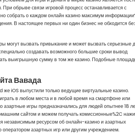
. При обрыве связи игровой процесс останавливается с
жно собрать о каждом онлайн казино максимум информаци
ения. В настоящее первых ни один бизнес не обходится бе
ры могут вызвать привыкание и может вызвать серьезные д
 специально создавать возможного большие сроки вывод
рать выигрышную сумму в том же казино. Подобные площад
йта Вавада
 же iOS выпустили только ведущие виртуальные казино.
играть в любом места и в любой время на смартфоне или
о азартные игры предназначались для людей опытнее 18 ле
омашним сайтом и можем получать комиссионные%2C нажи
тся независимым ресурсом об онлайн-казино и азартных
о оператором азартных игр или другим учреждением.