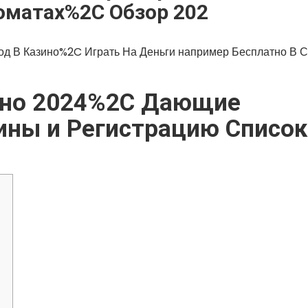
оматах%2C Обзор 202
д В Казино%2C Играть На Деньги например Бесплатно В С
ино 2024%2C Дающие
ины и Регистрацию Список