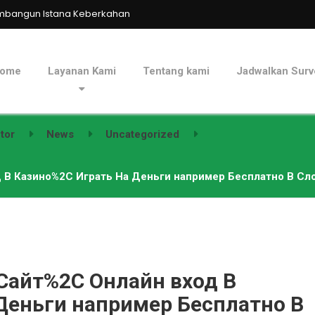
bangun Istana Keberkahan
ome
Layanan Kami
Tentang kami
Jadwalkan Surv
tor
News
Uncategorized
 В Казино%2C Играть На Деньги например Бесплатно В Сл
Сайт%2C Онлайн вход В
Деньги например Бесплатно В