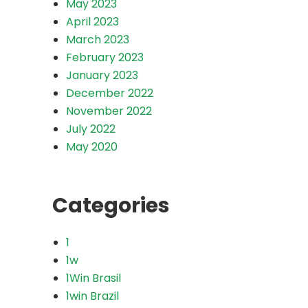
May 2023
April 2023
March 2023
February 2023
January 2023
December 2022
November 2022
July 2022
May 2020
Categories
1
1w
1Win Brasil
1win Brazil