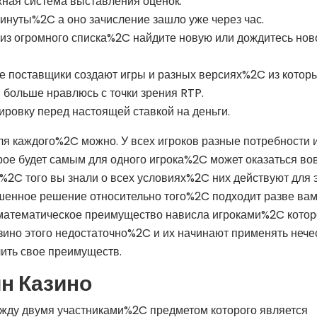
ная система выставления оценок.
минуты%2C а оно зачисление зашло уже через час.
из огромного списка%2C найдите новую или дождитесь нов
е поставщики создают игры и разных версиях%2C из котор
 больше нравлюсь с точки зрения RTP.
ировку перед настоящей ставкой на деньги.
я каждого%2C можно. У всех игроков разные потребности 
ое будет самым для одного игрока%2C может оказаться во
%2C того вы знали о всех условиях%2C них действуют для 
шенное решение относительно того%2C подходит разве вам
т математическое преимущество нависла игроками%2C кото
азино этого недостаточно%2C и их начинают применять неч
ить свое преимуществ.
н Казино
ежду двумя участниками%2C предметом которого является