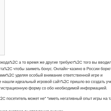
окода%2C а то время же другие требуют%2C того вы вводи
та%2C чтобы заиметь бонус. Онлайн-казино в России борют
ми%2C уделяя особый внимание ответственной игре и
е нашли идеальный игровой сайт%2C пришло во создать уч
егистрационную форму со обо необходимой информацией.
C посетитель может не” “иметь негативный опыт игры на 