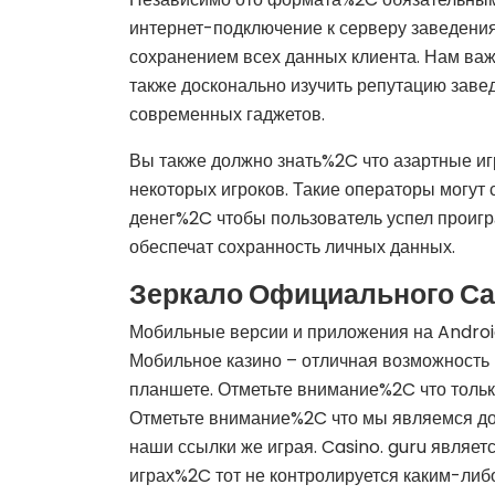
интернет-подключение к серверу заведения
сохранением всех данных клиента. Нам ва
также досконально изучить репутацию завед
современных гаджетов.
Вы также должно знать%2C что азартные иг
некоторых игроков. Такие операторы могут
денег%2C чтобы пользователь успел проиг
обеспечат сохранность личных данных.
Зеркало Официального Са
Мобильные версии и приложения на Android
Мобильное казино – отличная возможность 
планшете. Отметьте внимание%2C что тольк
Отметьте внимание%2C что мы являемся д
наши ссылки же играя. Casino. guru являе
играх%2C тот не контролируется каким-либ