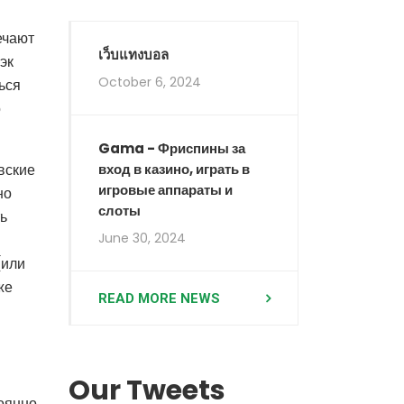
ечают
เว็บแทงบอล
эк
October 6, 2024
ься
о
Gama - Фриспины за
вские
вход в казино, играть в
игровые аппараты и
но
слоты
ь
June 30, 2024
(или
же
READ MORE NEWS
Our Tweets
оянно