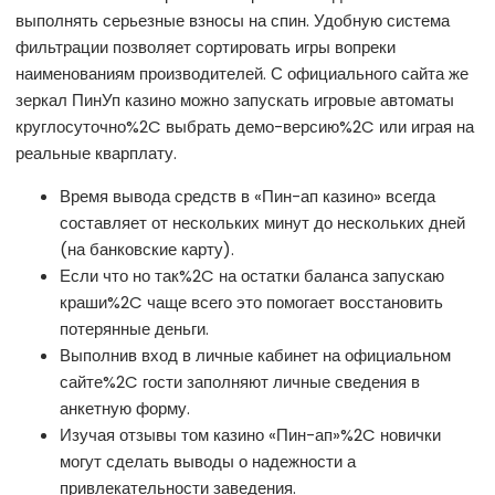
выполнять серьезные взносы на спин. Удобную система
фильтрации позволяет сортировать игры вопреки
наименованиям производителей. С официального сайта же
зеркал ПинУп казино можно запускать игровые автоматы
круглосуточно%2C выбрать демо-версию%2C или играя на
реальные кварплату.
Время вывода средств в «Пин-ап казино» всегда
составляет от нескольких минут до нескольких дней
(на банковские карту).
Если что но так%2C на остатки баланса запускаю
краши%2C чаще всего это помогает восстановить
потерянные деньги.
Выполнив вход в личные кабинет на официальном
сайте%2C гости заполняют личные сведения в
анкетную форму.
Изучая отзывы том казино «Пин-ап»%2C новички
могут сделать выводы о надежности а
привлекательности заведения.