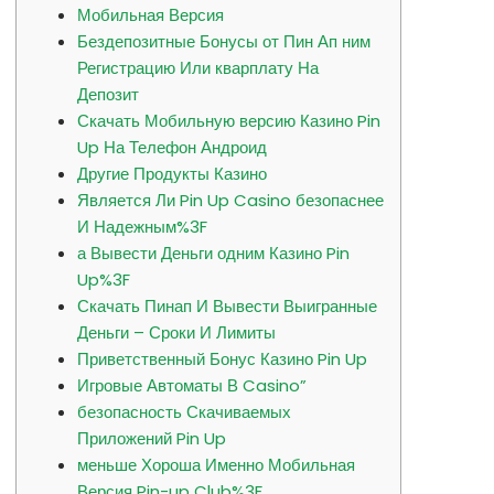
Мобильная Версия
Бездепозитные Бонусы от Пин Ап ним
Регистрацию Или кварплату На
Депозит
Скачать Мобильную версию Казино Pin
Up На Телефон Андроид
Другие Продукты Казино
Является Ли Pin Up Casino безопаснее
И Надежным%3F
а Вывести Деньги одним Казино Pin
Up%3F
Скачать Пинап И Вывести Выигранные
Деньги – Сроки И Лимиты
Приветственный Бонус Казино Pin Up
Игровые Автоматы В Casino”
безопасность Скачиваемых
Приложений Pin Up
меньше Хороша Именно Мобильная
Версия Pin-up Club%3F