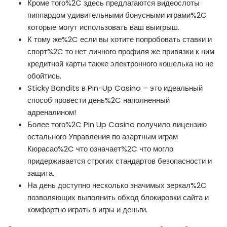
Кроме того%2C здесь предлагаются видеослоты
пиппардом удивительными бонусными играми%2C
которые могут использовать ваш выигрыш.
К тому же%2C если вы хотите попробовать ставки и
спорт%2C то нет личного профиля же привязки к ним
кредитной карты также электронного кошелька но не
обойтись.
Sticky Bandits в Pin-Up Casino – это идеальный
способ провести день%2C наполненный
адреналином!
Более того%2C Pin Up Casino получило лицензию
остального Управления по азартным играм
Кюрасао%2C что означает%2C что могло
придерживается строгих стандартов безопасности и
защита.
На день доступно несколько значимых зеркал%2C
позволяющих выполнить обход блокировки сайта и
комфортно играть в игры и деньги.