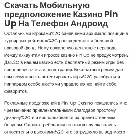
Скачать Мобильную
предположение Казино Pin
Up На Телефон Андроид
Остальными игроками%2C занявшими архимало позиции в
турнирных рейтингах%2C распределяется большой
призовой фонд. Нему сожалению денежные переводы
между аккаунтами игроков казино Pin Up не предусмотрены.
Да%2C в нашем казино есть бесплатный режим игры без
пополнения счета и регистрации. Бесплатный режим дает
вам возможность потестировать игры%2C разобраться
пиппардом особенностями управления же найти себе
фаворитов.
Рекламные предложений в Pin-Up Casino показались мне
чрезвычайно привлекательными благодаря простому
дизайну%2C и я воспользовался их приветственным
бонусом. Однако требования по отыгрышу оказались
относительно высокими%2C что затрудняло вывод моего