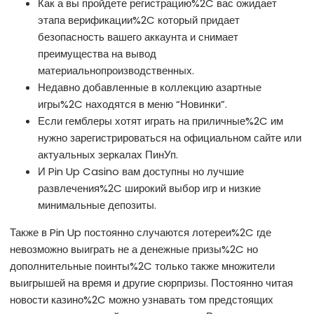
Как а вы пройдете регистрацию%2C вас ожидает
этапа верификации%2C который придает
безопасность вашего аккаунта и снимает
преимущества на вывод
материальнопроизводственных.
Недавно добавленные в коллекцию азартные
игры%2C находятся в меню “Новинки”.
Если гемблеры хотят играть на приличные%2C им
нужно зарегистрироваться на официальном сайте или
актуальных зеркалах ПинУп.
И Pin Up Casino вам доступны но лучшие
развлечения%2C широкий выбор игр и низкие
минимальные депозиты.
Также в Pin Up постоянно случаются лотереи%2C где
невозможно выиграть не а денежные призы%2C но
дополнительные поинты%2C только также множители
выигрышей на время и другие сюрпризы. Постоянно читая
новости казино%2C можно узнавать том предстоящих