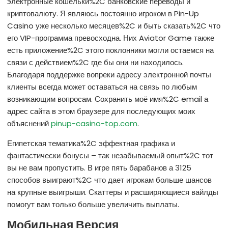
электронные кошельки%2C банковские переводы и
криптовалюту. Я являюсь постоянно игроком в Pin-Up
Casino уже несколько месяцев%2C и быть сказать%2C что
его VIP-программа превосходна. Них Aviator Game также
есть приложение%2C этого поклонники могли остаемся на
связи с действием%2C где бы они ни находилось.
Благодаря поддержке вопреки адресу электронной почты
клиенты всегда может оставаться на связь по любым
возникающим вопросам. Сохранить моё имя%2C email а
адрес сайта в этом браузере для последующих моих
объяснений
pinup-casino-top.com
.
Египетская тематика%2C эффектная графика и
фантастически бонусы – так незабываемый опыт%2C тот
вы не вам пропустить. В игре пять барабанов а 3125
способов выиграют%2C что дает игрокам больше шансов
на крупные выигрыши. Скаттеры и расширяющиеся вайлды
помогут вам только больше увеличить выплаты.
Мобильная Версия