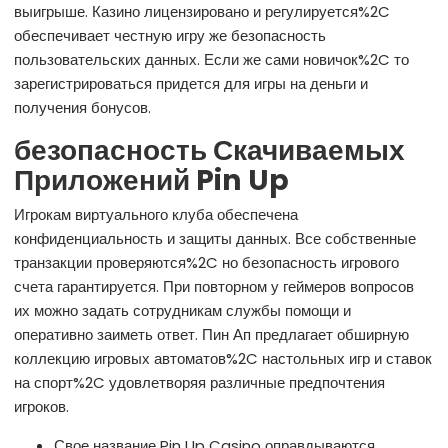
выигрыше. Казино лицензировано и регулируется%2C
обеспечивает честную игру же безопасность
пользовательских данных. Если же сами новичок%2C то
зарегистрироваться придется для игры на деньги и
получения бонусов.
безопасность Скачиваемых
Приложений Pin Up
Игрокам виртуального клуба обеспечена
конфиденциальность и защиты данных. Все собственные
транзакции проверяются%2C но безопасность игрового
счета гарантируется. При повторном у геймеров вопросов
их можно задать сотрудникам службы помощи и
оперативно заиметь ответ. Пин Ап предлагает обширную
коллекцию игровых автоматов%2C настольных игр и ставок
на спорт%2C удовлетворяя различные предпочтения
игроков.
Свое название Pin Up Casino оправдываются