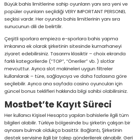
Büyük bahis limitlerine sahip oyunların yanı sıra yeni ve
popüler oyunların seçildiği VERY IMPORTANT PERSONEL
seçkisi vardır. Her oyunda bahis limitlerinin yanı sıra
sunucunun dili de belirtilir.
Çeşitli sporlara empieza e-sporlara bahis yapma
imkanına ek olarak şirketinin sitesinde kumarhaneyi
ziyaret edebilirsiniz. Tasarımı klasiktir – choix ekranda
farklı kategorilerde (“TOP”, “Öneriler” vb. ) slotlar
mevcuttur. Ayrıca slot makineleri uygun filtreler
kullanılarak – türe, sağlayıcıya ve daha fazlasına göre
seçilebilir. Ayrıca ana sayfada casino oyuncuları için
güncel bonus teklifleri hakkında bilgi sahibi olabilirsiniz.
Mostbet’te Kayıt Süreci
Her kullanıcı Kişisel Hesapta yapılan bahislerle ilgili tüm
bilgileri alabilir. Türkiye bölgesinde bu şirketin çalışan bir
aynasını bulmak oldukça basittir. Bağlantı, Şirketinin
destek servisine ilgili bir talep gönderilerek alınabilir. Geri