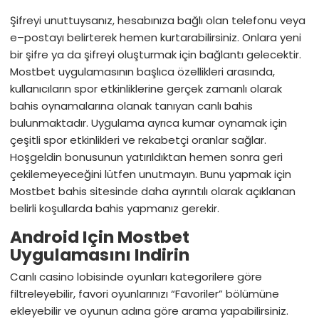
Şifreyi unuttuysanız, hesabınıza bağlı olan telefonu veya
e–postayı belirterek hemen kurtarabilirsiniz. Onlara yeni
bir şifre ya da şifreyi oluşturmak için bağlantı gelecektir.
Mostbet uygulamasının başlıca özellikleri arasında,
kullanıcıların spor etkinliklerine gerçek zamanlı olarak
bahis oynamalarına olanak tanıyan canlı bahis
bulunmaktadır. Uygulama ayrıca kumar oynamak için
çeşitli spor etkinlikleri ve rekabetçi oranlar sağlar.
Hoşgeldin bonusunun yatırıldıktan hemen sonra geri
çekilemeyeceğini lütfen unutmayın. Bunu yapmak için
Mostbet bahis sitesinde daha ayrıntılı olarak açıklanan
belirli koşullarda bahis yapmanız gerekir.
Android Için Mostbet
Uygulamasını Indirin
Canlı casino lobisinde oyunları kategorilere göre
filtreleyebilir, favori oyunlarınızı “Favoriler” bölümüne
ekleyebilir ve oyunun adına göre arama yapabilirsiniz.