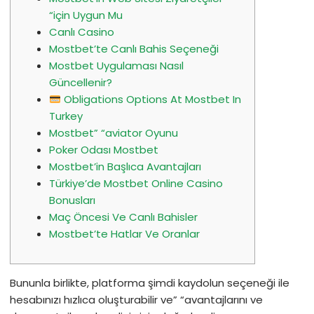
“için Uygun Mu
Canlı Casino
Mostbet’te Canlı Bahis Seçeneği
Mostbet Uygulaması Nasıl
Güncellenir?
Obligations Options At Mostbet In
Turkey
Mostbet” “aviator Oyunu
Poker Odası Mostbet
Mostbet’in Başlıca Avantajları
Türkiye’de Mostbet Online Casino
Bonusları
Maç Öncesi Ve Canlı Bahisler
Mostbet’te Hatlar Ve Oranlar
Bununla birlikte, platforma şimdi kaydolun seçeneği ile
hesabınızı hızlıca oluşturabilir ve” “avantajlarını ve