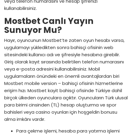
veya telefon numarasını ve hesap şifrenizi
kullanabilirsiniz.
Mostbet Canlı Yayın
Sunuyor Mu?
Hayır, oyuncunun Mostbet’te zaten oyun hesabı varsa,
uygulamayı yükledikten sonra bahisçi ofisinin web
sitesindeki kullanıcı adı ve şifresiyle hesabına girebilir.
Giriş olarak kayıt sırasında belirtilen telefon numarasını
veya e-posta adresini kullanabilirsiniz. Mobil
uygulamaların önündeki en önemli avantajlardan biri
Mostbet mobile version – bahisçi ofisinin hizmetlerine
erişim hızı. Mostbet kayit bahisçi ofisinde Türkiye dahil
birçok ülkeden oyunculara açıktır. Oyuncuların Türk ulusal
para birimi cinsinden (TL) hesap oluşturma ve spor
bahisleri veya casino oyunları için hoşgeldin bonusu
alma imkânı vardır.
Para çekme işlemi, hesaba para yatırma işlemi