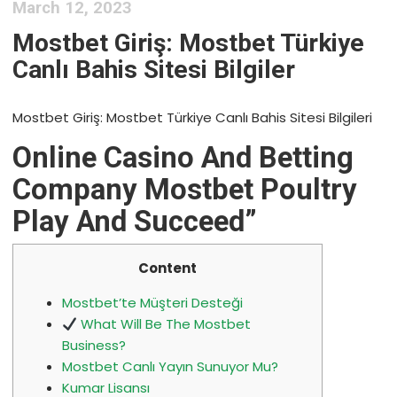
March 12, 2023
Mostbet Giriş: Mostbet Türkiye
Canlı Bahis Sitesi Bilgiler
Mostbet Giriş: Mostbet Türkiye Canlı Bahis Sitesi Bilgileri
Online Casino And Betting
Company Mostbet Poultry
Play And Succeed”
Content
Mostbet’te Müşteri Desteği
What Will Be The Mostbet
Business?
Mostbet Canlı Yayın Sunuyor Mu?
Kumar Lisansı