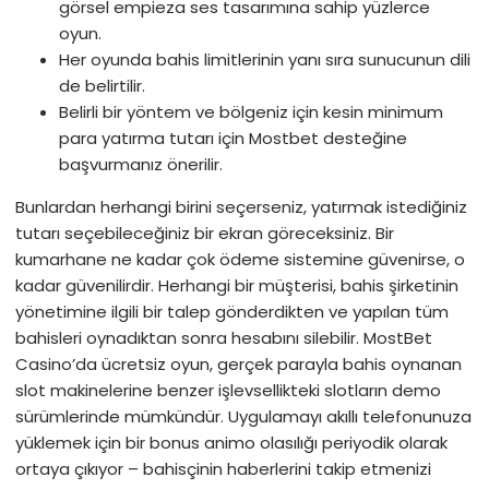
görsel empieza ses tasarımına sahip yüzlerce
oyun.
Her oyunda bahis limitlerinin yanı sıra sunucunun dili
de belirtilir.
Belirli bir yöntem ve bölgeniz için kesin minimum
para yatırma tutarı için Mostbet desteğine
başvurmanız önerilir.
Bunlardan herhangi birini seçerseniz, yatırmak istediğiniz
tutarı seçebileceğiniz bir ekran göreceksiniz. Bir
kumarhane ne kadar çok ödeme sistemine güvenirse, o
kadar güvenilirdir. Herhangi bir müşterisi, bahis şirketinin
yönetimine ilgili bir talep gönderdikten ve yapılan tüm
bahisleri oynadıktan sonra hesabını silebilir. MostBet
Casino’da ücretsiz oyun, gerçek parayla bahis oynanan
slot makinelerine benzer işlevsellikteki slotların demo
sürümlerinde mümkündür. Uygulamayı akıllı telefonunuza
yüklemek için bir bonus animo olasılığı periyodik olarak
ortaya çıkıyor – bahisçinin haberlerini takip etmenizi