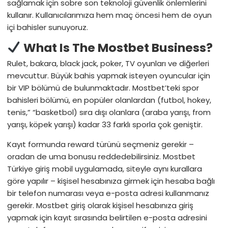
sağlamak için sobre son teknoloji güvenlik önlemlerini
kullanır. Kullanıcılarımıza hem maç öncesi hem de oyun
içi bahisler sunuyoruz.
What Is The Mostbet Business?
Rulet, bakara, black jack, poker, TV oyunları ve diğerleri
mevcuttur. Büyük bahis yapmak isteyen oyuncular için
bir VIP bölümü de bulunmaktadır. Mostbet’teki spor
bahisleri bölümü, en popüler olanlardan (futbol, hokey,
tenis,” “basketbol) sıra dışı olanlara (araba yarışı, from
yarışı, köpek yarışı) kadar 33 farklı sporla çok geniştir.
Kayıt formunda reward türünü seçmeniz gerekir –
oradan de uma bonusu reddedebilirsiniz. Mostbet
Türkiye giriş mobil uygulamada, siteyle aynı kurallara
göre yapılır – kişisel hesabınıza girmek için hesaba bağlı
bir telefon numarası veya e-posta adresi kullanmanız
gerekir. Mostbet giriş olarak kişisel hesabınıza giriş
yapmak için kayıt sırasında belirtilen e-posta adresini