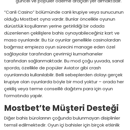
güncel ve popüler ödeme araçları yer almaktadır.
“Canli Casino” bölümünde canlı krupiye veya sunucunun
olduğu Mostbet oyna vardır. Bunlar öncelikle oyunun
dürüstlük koşullarının yerine getirildiği bir odada
düzenlenen çekilişlere bahis oynayabileceğiniz kart ve
masa oyunlarıdır. Bu tür oyunlar genellikle casinolardan
bağımsız empieza oyun sürecini manage eden özel
sağlayıcılar tarafından çevrimiçi kumarhaneler
tarafından sağlanmaktadır. Bu mod çoğu yuvada, sanal
sporda, özellikle de popüler Aviator gibi crash
oyunlarında kullanılabilir. Belli sebeplerden dolayı gerçek
krupiye olan oyunlarda böyle bir mod yoktur – orada her
çekiliş veya terme conseillé dağıtımı para için oyun
formatında yapılır.
Mostbet’te Müşteri Desteği
Diğer bahis bürolarının çoğunda bulunmayan disiplinler
temsil edilmektedir. Oyun içi bahisler için birçok etkinlik