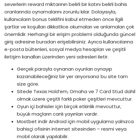
severlerin reward miktarının belirli bir katını belirli bahis
oranlarında oynamalarını zorunlu kılar. Dolayısıyla,
kullanıcıların bonus teklifini kabul etmeden önce ilgili
şartlar ve koşulları dikkatlice okumaları ve anlamaları çok
önemlidir. Herhangi bir erişim problemi olduğunda güncel
giriş adresine buradan erişebilirsiniz. Ayrıca kullanıcılarına
e-posta bültenleri, sosyal medya hesapları ve çeşitli
iletişim kanalları üzerinden yeni adresleri iletir.
Gerçek parayla oynanan oyunları oynayıp
kazanabileceğiniz bir yer arıyorsanız bu site tam
size göre.
Sitede Texas Hold’em, Omaha ve 7 Card Stud dahil
olmak üzere çeşitli farklı poker çeşitleri mevcuttur.
Oyun içi bahisler için birçok etkinlik mevcuttur,
büyük maçların canlı yayınları vardır.
Mostbet indir Android için mobil uygulama yalnızca
bahisçi ofisinin internet sitesinden – resmi veya
mobil olarak yapılabilir.