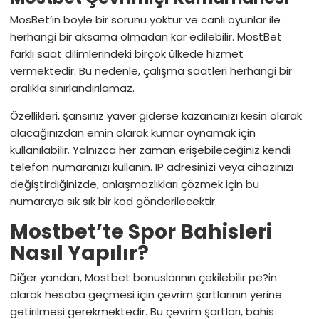
MosBet’in böyle bir sorunu yoktur ve canlı oyunlar ile
herhangi bir aksama olmadan kar edilebilir. MostBet
farklı saat dilimlerindeki birçok ülkede hizmet
vermektedir. Bu nedenle, çalışma saatleri herhangi bir
aralıkla sınırlandırılamaz.
Özellikleri, şansınız yaver giderse kazancınızı kesin olarak
alacağınızdan emin olarak kumar oynamak için
kullanılabilir. Yalnızca her zaman erişebileceğiniz kendi
telefon numaranızı kullanın. IP adresinizi veya cihazınızı
değiştirdiğinizde, anlaşmazlıkları çözmek için bu
numaraya sık sık bir kod gönderilecektir.
Mostbet’te Spor Bahisleri
Nasıl Yapılır?
Diğer yandan, Mostbet bonuslarının çekilebilir pe?in
olarak hesaba geçmesi için çevrim şartlarının yerine
getirilmesi gerekmektedir. Bu çevrim şartları, bahis