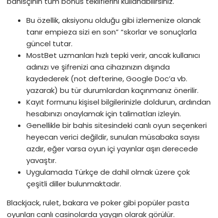
bahisçinin tüm bonus tekliflerini kullanabilirsiniz.
Bu özellik, aksiyonu olduğu gibi izlemenize olanak
tanır empieza sizi en son” “skorlar ve sonuçlarla
güncel tutar.
MostBet uzmanları hızlı tepki verir, ancak kullanıcı
adınızı ve şifrenizi ana cihazınızın dışında
kaydederek (not defterine, Google Doc’a vb.
yazarak) bu tür durumlardan kaçınmanız önerilir.
Kayıt formunu kişisel bilgilerinizle doldurun, ardından
hesabınızı onaylamak için talimatları izleyin.
Genellikle bir bahis sitesindeki canlı oyun seçenkeri
heyecan verici değildir, sunulan müsabaka sayısı
azdır, eğer varsa oyun içi yayınlar aşırı derecede
yavaştır.
Uygulamada Türkçe de dahil olmak üzere çok
çeşitli diller bulunmaktadır.
Blackjack, rulet, bakara ve poker gibi popüler pasta
oyunları canlı casinolarda yaygın olarak görülür.